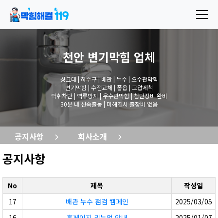
천안 변기막힘
업체
싱크대 | 하수구 | 배관 | 누수 | 오수관막힘
변기막힘 | 수전교체 | 폽옵 | 고압세척
악취차단 | 역류방지 | 우수관막힘 | 첨단장비 완비
30분 내 신속출동 | 미해결시 출장비 없음
공지사항
회사소개
공지사항
No
제목
작성일
17
배관 누수 점검 캠페인
2025/03/05
16
홈페이지 리뉴얼 안내
2025/01/07