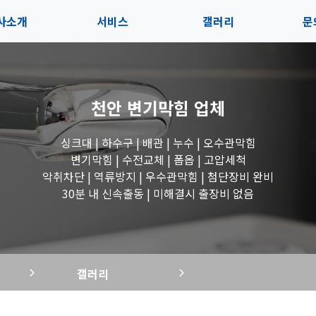
사소개
서비스
갤러리
문
인사말
서비스
전체보기
상
천안 변기막힘
업체
지사항
블로그
수도꼭지 작업
고
싱크대 | 하수구 | 배관 | 누수 | 오수관막힘
시는길
세면대 작업
변기막힘 | 수전교체 | 폽옵 | 고압세척
악취차단 | 역류방지 | 우수관막힘 | 첨단장비 완비
변기 작업
30분 내 신속출동 | 미해결시 출장비 없음
욕조 작업
갤러리
싱크대 작업