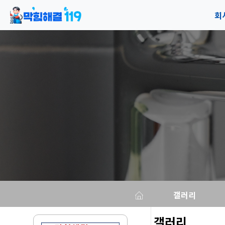
회
공
오
갤러리
갤러리