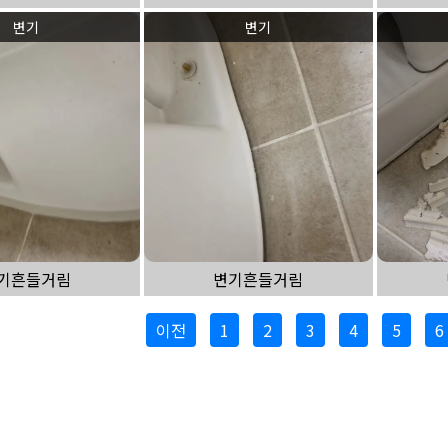
변기
변기
기흔들거림
변기흔들거림
이전
1
2
3
4
5
6