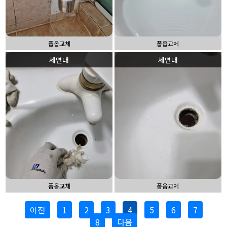
폽옵교체
폽옵교체
세면대
세면대
폽옵교체
폽옵교체
이전
1
2
3
4
5
6
7
8
다음