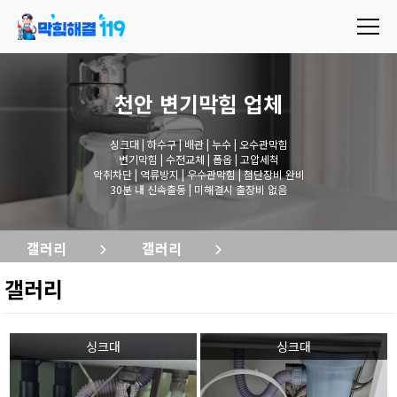
천안 변기막힘
업체
싱크대 | 하수구 | 배관 | 누수 | 오수관막힘
변기막힘 | 수전교체 | 폽옵 | 고압세척
악취차단 | 역류방지 | 우수관막힘 | 첨단장비 완비
30분 내 신속출동 | 미해결시 출장비 없음
갤러리
갤러리
갤러리
싱크대
싱크대