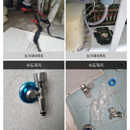
싱크대샤프트
싱크대샤프트
수도꼭지
수도꼭지