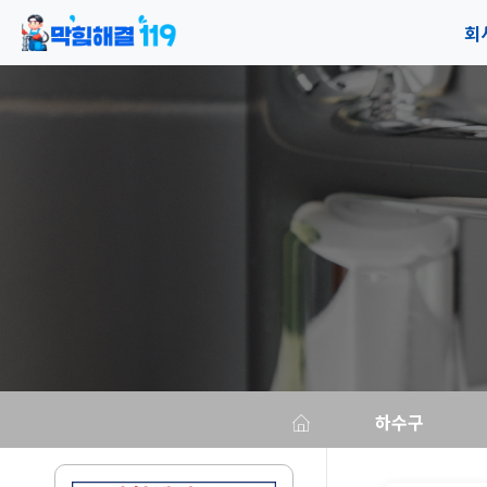
회
공
오
하수구