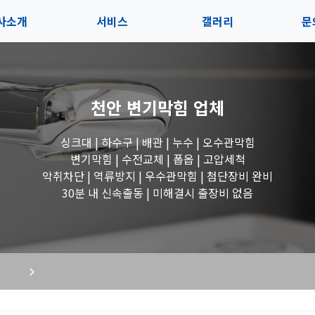
사소개
서비스
갤러리
문
인사말
서비스
전체보기
상
천안 변기막힘
업체
지사항
블로그
수도꼭지 작업
고
싱크대 | 하수구 | 배관 | 누수 | 오수관막힘
시는길
세면대 작업
변기막힘 | 수전교체 | 폽옵 | 고압세척
악취차단 | 역류방지 | 우수관막힘 | 첨단장비 완비
변기 작업
30분 내 신속출동 | 미해결시 출장비 없음
욕조 작업
싱크대 작업