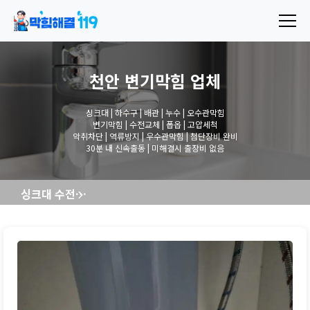
천안 변기막힘
업체
싱크대 | 하수구 | 배관 | 누수 | 오수관막힘
변기막힘 | 수전교체 | 폽옵 | 고압세척
악취차단 | 역류방지 | 우수관막힘 | 첨단장비 완비
30분 내 신속출동 | 미해결시 출장비 없음
싱크대 수전교체