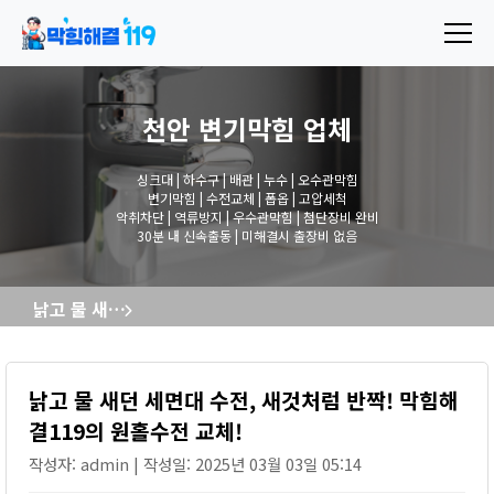
천안 변기막힘
업체
싱크대 | 하수구 | 배관 | 누수 | 오수관막힘
변기막힘 | 수전교체 | 폽옵 | 고압세척
악취차단 | 역류방지 | 우수관막힘 | 첨단장비 완비
30분 내 신속출동 | 미해결시 출장비 없음
낡고 물 새던 세면대 수전, 새것처럼 반짝! 막힘해결119의 원홀수전 교체!
낡고 물 새던 세면대 수전, 새것처럼 반짝! 막힘해
결119의 원홀수전 교체!
작성자: admin | 작성일: 2025년 03월 03일 05:14